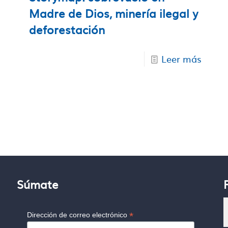
Madre de Dios, minería ilegal y
deforestación
Leer más
Súmate
*
Dirección de correo electrónico