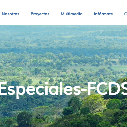
Nosotros
Proyectos
Multimedia
Infórmate
C
Especiales-FCD