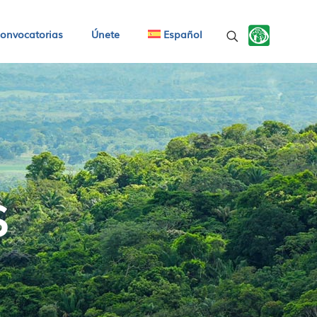
onvocatorias
Únete
Español
S