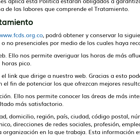
es aplica esta Política estarán obligados a garantiza
na de las labores que comprende el Tratamiento.
atamiento
www.fcds.org.co
, podrá obtener y conservar la sigui
s o no presenciales por medio de los cuales haya re
eb. Ello nos permite averiguar las horas de más aflue
 horas pico.
 el link que dirige a nuestro web. Gracias a esto po
el fin de potenciar los que ofrezcan mejores resulta
cción. Ello nos permite conocer las áreas de más int
ltado más satisfactorio.
ad, domicilio, región, país, ciudad, código postal, n
ónico, direcciones de redes sociales, profesión, emple
 la organización en la que trabaja. Esta información