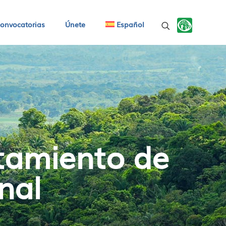
onvocatorias
Únete
Español
atamiento de
nal