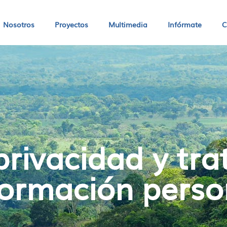
Nosotros
Proyectos
Multimedia
Infórmate
C
 privacidad y tr
formación perso