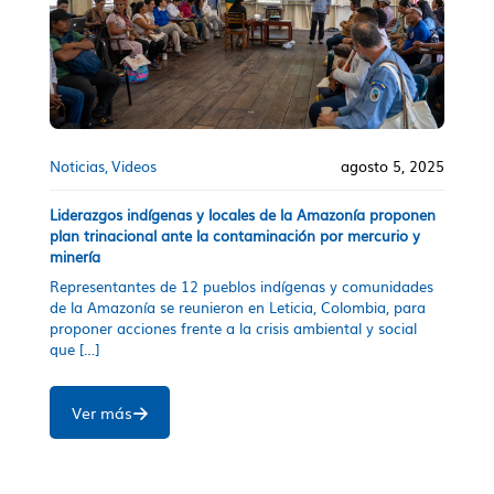
Noticias
Videos
agosto 5, 2025
Liderazgos indígenas y locales de la Amazonía proponen
plan trinacional ante la contaminación por mercurio y
minería
Representantes de 12 pueblos indígenas y comunidades
de la Amazonía se reunieron en Leticia, Colombia, para
proponer acciones frente a la crisis ambiental y social
que
[…]
Ver más